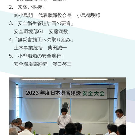
2.「来賓ご挨拶」
㈱小島組 代表取締役会長 小島徳明様
3.「安全衛生管理計画の要旨」
安全環境部GL 安藤満数
4.「無災害施工への取り組み」
土木事業統括 柴田誠一
5.「小型船舶の安全航行」
安全環境部顧問 澤口啓三